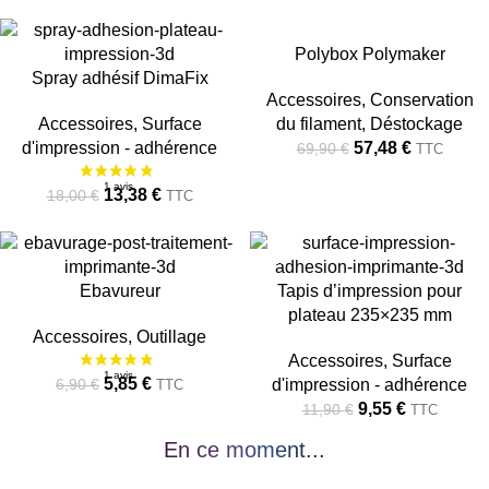
-26%
-18%
Polybox Polymaker
2 avis
Spray adhésif DimaFix
RUPTU
RUPTU
Accessoires
,
Conservation
RE
RE
Accessoires
,
Surface
du filament
,
Déstockage
d'impression - adhérence
57,48
€
69,90
€
TTC
13,38
€
18,00
€
TTC
-15%
-20%
Ebavureur
Tapis d’impression pour
RUPTU
RUPTU
RE
RE
plateau 235×235 mm
Accessoires
,
Outillage
Accessoires
,
Surface
5,85
€
6,90
€
d'impression - adhérence
TTC
9,55
€
11,90
€
TTC
En ce moment...