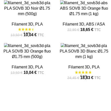
-26%
-19%
PLA SOVB 3D Noir Ø1.75
ABS SOVB 3D Orange fluo
mm (500g)
Ø1.75 mm (1 kg)
RUPTU
RE
Filament 3D
,
PLA
Filament 3D
,
ABS / ASA
18,65
€
22,90
€
TTC
10,04
€
13,50
€
TTC
-26%
-23%
PLA SOVB 3D Orange fluo
PLA SOVB 3D Blanc Ø1.75
Ø1.75 mm (500g)
mm (1 kg)
RUPTU
RUPTU
RE
RE
Filament 3D
,
PLA
Filament 3D
,
PLA
10,04
€
13,50
€
TTC
18,83
€
24,45
€
TTC
Accessoires
Toute la panoplie du Maker !