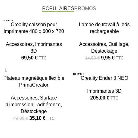
POPULAIRES
PROMOS
RUPTU
-31%
Creality caisson pour
Lampe de travail à leds
RE
imprimante 480 x 600 x 720
rechargeable
RUPTU
RE
Accessoires
,
Imprimantes
Accessoires
,
Outillage
,
3D
Déstockage
69,50
€
9,95
€
14,50
€
TTC
TTC
RUPTU
-28%
Plateau magnétique flexible
Creality Ender 3 NEO
RE
PrimaCreator
NOUVEAU
Imprimantes 3D
Accessoires
,
Surface
205,00
€
TTC
220X220X250
d'impression - adhérence
,
Déstockage
35,10
€
49,00
€
TTC
1 avis