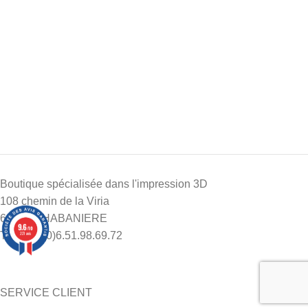
1 avis
Boutique spécialisée dans l'impression 3D
108 chemin de la Viria
69440 CHABANIERE
9.6
/10
Tél : +33(0)6.51.98.69.72
221 avis
SERVICE CLIENT