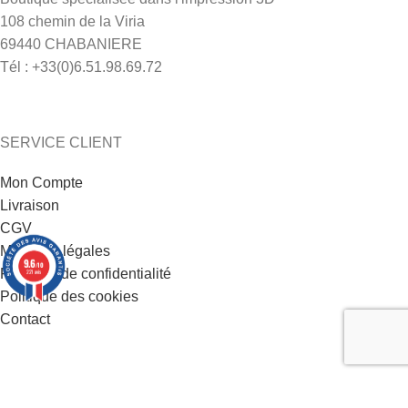
108 chemin de la Viria
69440 CHABANIERE
Tél : +33(0)6.51.98.69.72
SERVICE CLIENT
Mon Compte
Livraison
CGV
Mentions légales
9.6
/10
Politique de confidentialité
221 avis
Politique des cookies
Contact