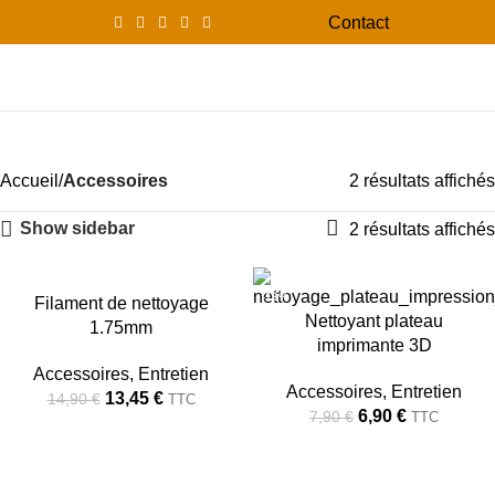
Contact
0
Menu
0,00
Entretien
Accueil
Accessoires
2 résultats affichés
Show sidebar
2 résultats affichés
-10%
-13%
Filament de nettoyage
Nettoyant plateau
1.75mm
RUPTU
imprimante 3D
RE
Accessoires
,
Entretien
Accessoires
,
Entretien
13,45
€
14,90
€
TTC
6,90
€
7,90
€
TTC