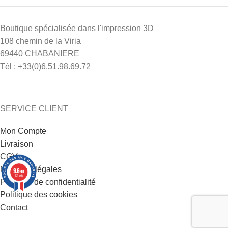
Boutique spécialisée dans l'impression 3D
108 chemin de la Viria
69440 CHABANIERE
Tél : +33(0)6.51.98.69.72
SERVICE CLIENT
Mon Compte
Livraison
CGV
Mentions légales
9.6
/10
221 avis
Politique de confidentialité
Politique des cookies
Contact