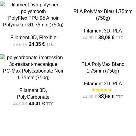
-17%
-15%
PLA PolyMax Bleu 1.75mm
PolyFlex TPU 95 A noir
(750g)
RUPTU
RUPTU
RE
RE
Polymaker Ø1.75mm (750g)
Filament 3D
,
PLA
Filament 3D
,
Flexible
38,08
€
44,95
€
TTC
24,35
€
29,50
€
TTC
-10%
-14%
PLA PolyMax Blanc
PC-Max Polycarbonate Noir
1.75mm (750g)
RUPTU
RUPTU
RE
RE
1.75mm (750g)
Filament 3D
,
PLA
Filament 3D
,
38,68
€
44,95
€
PolyCarbonate
TTC
40,41
€
44,90
€
TTC