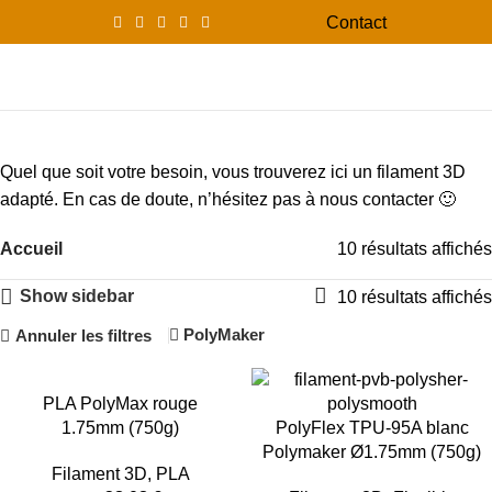
Contact
0
Menu
0,00
Filament 3D
Quel que soit votre besoin, vous trouverez ici un filament 3D
adapté. En cas de doute, n’hésitez pas à nous contacter 🙂
Accueil
10 résultats affichés
Show sidebar
10 résultats affichés
PolyMaker
Annuler les filtres
-15%
-14%
PLA PolyMax rouge
1.75mm (750g)
PolyFlex TPU-95A blanc
Polymaker Ø1.75mm (750g)
Filament 3D
,
PLA