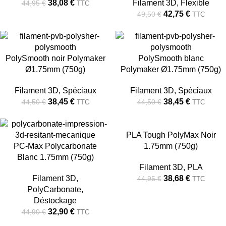
38,08
€
Filament 3D
,
Flexible
44,95
€
TTC
42,75
€
49,50
€
TTC
-14%
-14%
PolySmooth noir Polymaker
PolySmooth blanc
Ø1.75mm (750g)
Polymaker Ø1.75mm (750g)
Filament 3D
,
Spéciaux
Filament 3D
,
Spéciaux
38,45
€
38,45
€
44,50
€
44,50
€
TTC
TTC
-27%
-14%
PLA Tough PolyMax Noir
PC-Max Polycarbonate
1.75mm (750g)
Blanc 1.75mm (750g)
Filament 3D
,
PLA
Filament 3D
,
38,68
€
44,95
€
TTC
PolyCarbonate
,
Déstockage
32,90
€
44,90
€
TTC