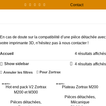
Contact
0
Menu
0,00
Pièces détachées
En cas de doute sur la compatibilité d’une pièce détachée avec
votre imprimante 3D, n’hésitez pas à nous contacter !
Accueil
4 résultats affichés
Show sidebar
4 résultats affichés
Pour Zortrax
Annuler les filtres
RUPTU
RUPTU
Hot end pack V2 Zortrax
Plateau Zortrax M200
RE
RE
M200 et M300
Pièces détachées
,
Pièces détachées
,
Mécanique