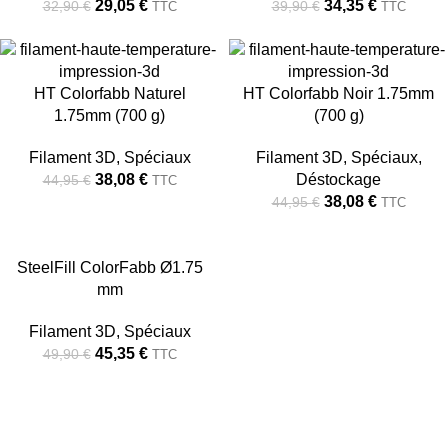
29,05
€
34,35
€
32,90
€
39,90
€
TTC
TTC
-15%
-15%
HT Colorfabb Naturel
HT Colorfabb Noir 1.75mm
1.75mm (700 g)
(700 g)
Filament 3D
,
Spéciaux
Filament 3D
,
Spéciaux
,
38,08
€
Déstockage
44,95
€
TTC
38,08
€
44,95
€
TTC
-9%
SteelFill ColorFabb Ø1.75
mm
RUPTU
RE
Filament 3D
,
Spéciaux
45,35
€
49,90
€
TTC