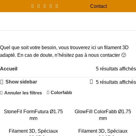
Contact
0
Menu
0,00
Filament 3D
Quel que soit votre besoin, vous trouverez ici un filament 3D
adapté. En cas de doute, n’hésitez pas à nous contacter 🙂
Accueil
5 résultats affichés
Show sidebar
5 résultats affichés
Colorfabb
Annuler les filtres
-12%
-14%
StoneFil FormFutura Ø1.75
GlowFill ColorFabb Ø1.75
mm
mm
Filament 3D
,
Spéciaux
Filament 3D
,
Spéciaux