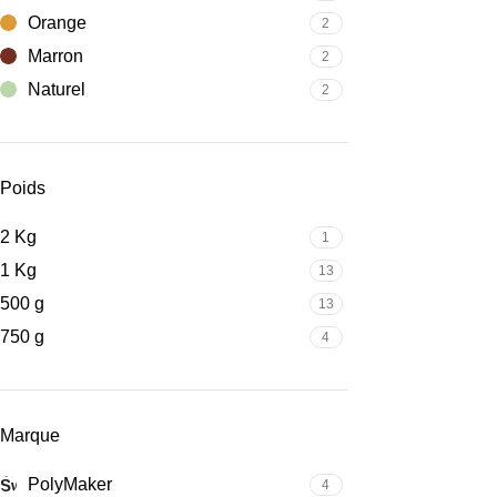
Orange
2
Marron
2
Naturel
2
Poids
2 Kg
1
1 Kg
13
500 g
13
750 g
4
Marque
PolyMaker
4