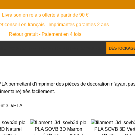
Livraison en relais offerte à partir de 90 €
et conseil en français - Imprimantes garanties 2 ans
Retour gratuit - Paiement en 4 fois
NTS
ACCESSOIRES
PIÈCES DÉTACHÉES
SCANNER 3D
DÉSTOCKAG
PLA
PLA permettent d’imprimer des pièces de décoration n’ayant pas
imentaire) très facilement.
nt 3D
PLA
-26%
-23%
D Naturel
PLA SOVB 3D Marron
PLA SOVB 3D Vert 