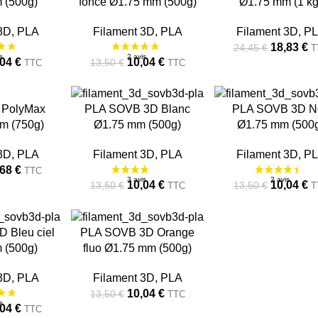
 (500g)
foncé Ø1.75 mm (500g)
Ø1.75 mm (1 kg
3D
,
PLA
Filament 3D
,
PLA
Filament 3D
,
P
18,83
€
24,45
€
T
,04
€
10,04
€
13,50
€
TTC
TTC
 PolyMax
-26%
-26%
PLA SOVB 3D Blanc
PLA SOVB 3D No
m (750g)
Ø1.75 mm (500g)
Ø1.75 mm (500
RUPT
RUPT
URE
URE
3D
,
PLA
Filament 3D
,
PLA
Filament 3D
,
P
,68
€
TTC
10,04
€
10,04
€
13,50
€
13,50
€
TTC
T
-26%
 Bleu ciel
PLA SOVB 3D Orange
 (500g)
fluo Ø1.75 mm (500g)
RUPT
URE
3D
,
PLA
Filament 3D
,
PLA
10,04
€
13,50
€
TTC
1 avis
,04
€
TTC