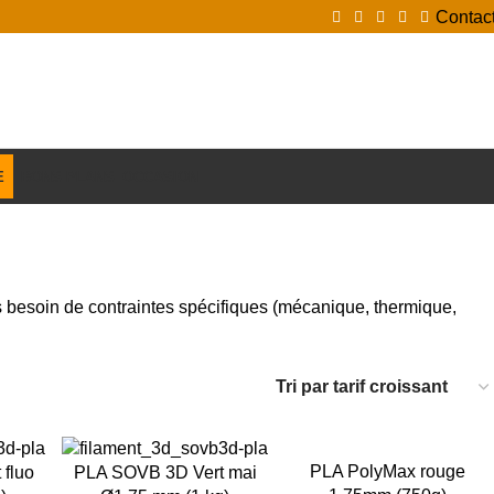
Contac
Login / Register
E
BONS PLANS
OCCASION
 besoin de contraintes spécifiques (mécanique, thermique,
-23%
-15%
PLA PolyMax rouge
fluo
PLA SOVB 3D Vert mai