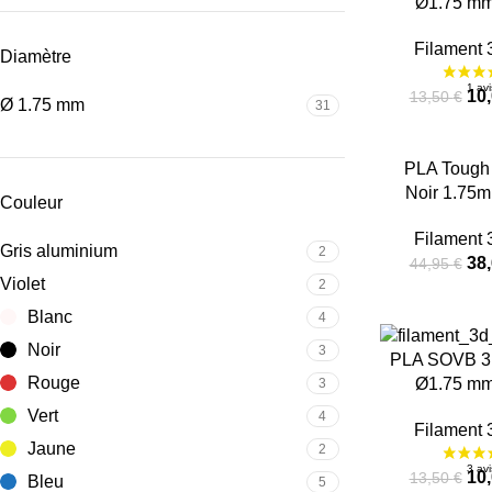
Ø1.75 mm
Filament 
Diamètre
10
13,50
€
Ø 1.75 mm
31
-14%
PLA Tough
Noir 1.75m
Couleur
Filament 
Gris aluminium
2
38
44,95
€
Violet
2
Blanc
4
Noir
3
-26%
PLA SOVB 3D
Rouge
Ø1.75 mm
3
RUPT
Vert
4
URE
Filament 
Jaune
2
10
13,50
€
Bleu
5