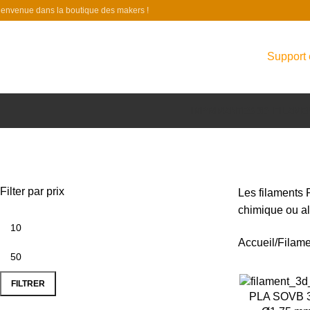
ienvenue dans la boutique des makers !
Support 
IMPRIMANTES 3D
FILAME
Filter par prix
Les filaments 
chimique ou al
Accueil
Filame
FILTRER
-26%
PLA SOVB 3