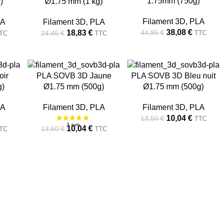
1.75mm (750g)
)
Ø1.75 mm (1 kg)
Filament 3D
,
PLA
LA
Filament 3D
,
PLA
38,08
€
18,83
€
44,95
€
24,45
€
TTC
TC
TTC
-26%
-26%
ir
PLA SOVB 3D Jaune
PLA SOVB 3D Bleu nuit
g)
Ø1.75 mm (500g)
Ø1.75 mm (500g)
RUPT
RUPT
URE
URE
LA
Filament 3D
,
PLA
Filament 3D
,
PLA
10,04
€
13,50
€
TTC
10,04
€
13,50
€
TC
TTC
2 avis