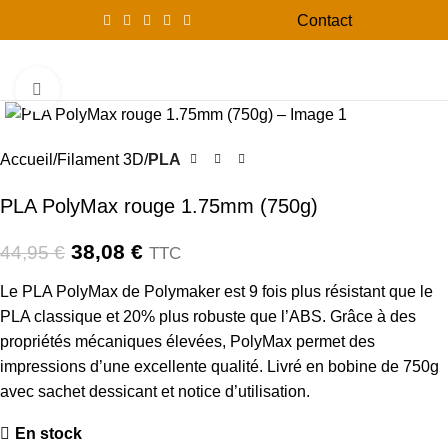
Contact
0
Menu
0,00
Click to enlarge
-15%
Accueil
Filament 3D
PLA
PLA PolyMax rouge 1.75mm (750g)
38,08
€
44,95
€
TTC
Le PLA PolyMax de Polymaker est 9 fois plus résistant que le
PLA classique et 20% plus robuste que l’ABS. Grâce à des
propriétés mécaniques élevées, PolyMax permet des
impressions d’une excellente qualité. Livré en bobine de 750g
avec sachet dessicant et notice d’utilisation.
En stock