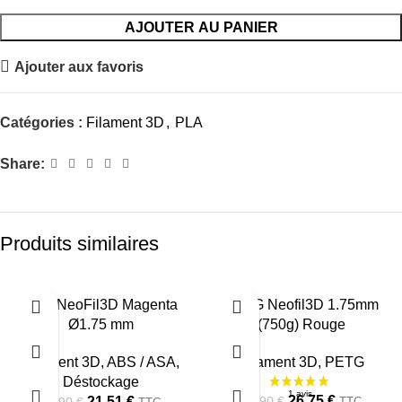
AJOUTER AU PANIER
Ajouter aux favoris
Catégories :
Filament 3D
,
PLA
Share:
Produits similaires
-20%
-16%
ABS NeoFil3D Magenta
PETG Neofil3D 1.75mm
Ø1.75 mm
(750g) Rouge
RUPTU
RE
Filament 3D
,
ABS / ASA
,
Filament 3D
,
PETG
Déstockage
26,75
€
31,90
€
21,51
€
TTC