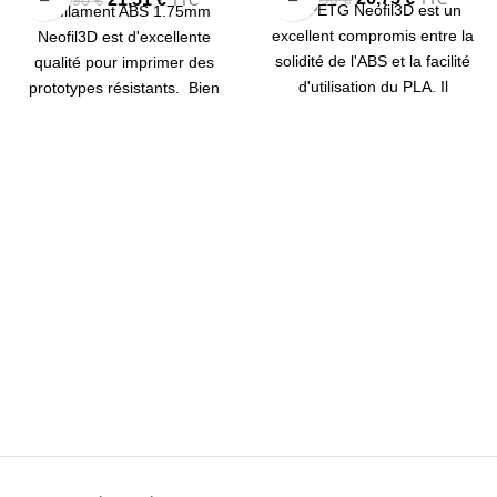
26,90
€
TTC
Le PETG Neofil3D est un
Le filament ABS 1.75mm
excellent compromis entre la
Neofil3D est d'excellente
solidité de l'ABS et la facilité
qualité pour imprimer des
d'utilisation du PLA. Il
prototypes résistants. Bien
s'imprime à 230°C, de
opaque, ce filament ABS est
préférence sur un plateau
optimisé pour les pièces
chauffant, et a la particularité
mécaniques. Bobine de 750g.
d'être transparent. On utilise
Température buse : 230-
ce matériau dans l'industrie
240°C Température plateau :
pour la fabrication de cartes
90-100°C
de crédit, emballages et
bouteilles plastiques.