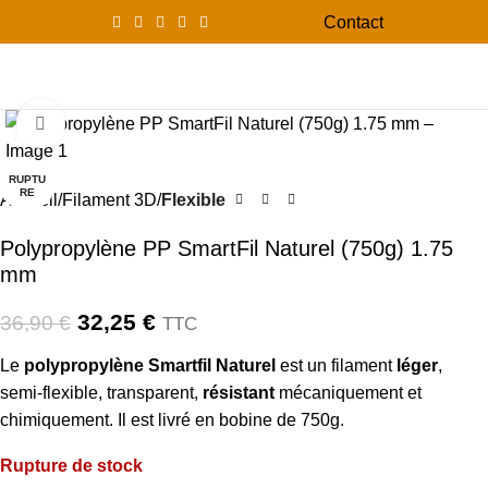
Contact
0
Menu
0,00
Click to enlarge
-13%
RUPTU
RE
Accueil
Filament 3D
Flexible
Polypropylène PP SmartFil Naturel (750g) 1.75
mm
32,25
€
36,90
€
TTC
Le
polypropylène Smartfil Naturel
est un filament
léger
,
semi-flexible, transparent,
résistant
mécaniquement et
chimiquement. Il est livré en bobine de 750g.
Rupture de stock