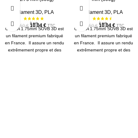
RUPTU
RUPTU
RE
RE
Filament 3D
,
PLA
Filament 3D
,
PLA
10,04
€
10,04
€
13,50
€
13,50
€
TTC
TTC
Ce PLA 1.75mm SOVB 3D est
Ce PLA 1.75mm SOVB 3D est
un filament premium fabriqué
un filament premium fabriqué
en France. Il assure un rendu
en France. Il assure un rendu
extrêmement propre et des
extrêmement propre et des
couleurs fidèles. Bobine de
couleurs fidèles. Bobine de
500g.
500g.