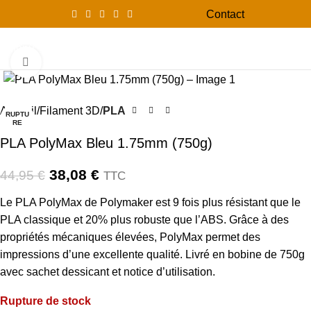
Contact
0
Menu
0,00
Click to enlarge
-15%
Accueil
Filament 3D
PLA
RUPTU
RE
PLA PolyMax Bleu 1.75mm (750g)
38,08
€
44,95
€
TTC
Le PLA PolyMax de Polymaker est 9 fois plus résistant que le
PLA classique et 20% plus robuste que l’ABS. Grâce à des
propriétés mécaniques élevées, PolyMax permet des
impressions d’une excellente qualité. Livré en bobine de 750g
avec sachet dessicant et notice d’utilisation.
Rupture de stock