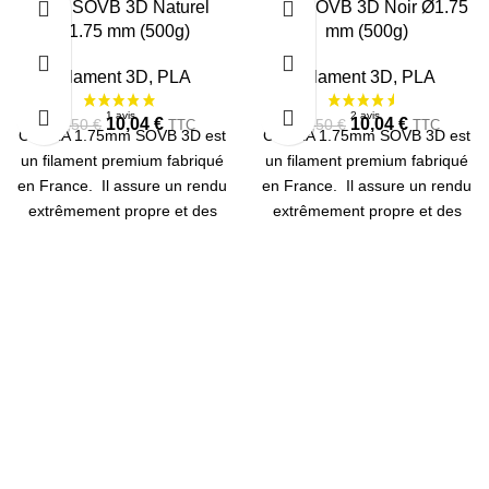
PLA SOVB 3D Naturel
PLA SOVB 3D Noir Ø1.75
Ø1.75 mm (500g)
mm (500g)
RUPTU
RE
Filament 3D
,
PLA
Filament 3D
,
PLA
10,04
€
10,04
€
13,50
€
13,50
€
TTC
TTC
Ce PLA 1.75mm SOVB 3D est
Ce PLA 1.75mm SOVB 3D est
un filament premium fabriqué
un filament premium fabriqué
en France. Il assure un rendu
en France. Il assure un rendu
extrêmement propre et des
extrêmement propre et des
couleurs fidèles. Bobine de
couleurs fidèles. Bobine de
500g.
500g.