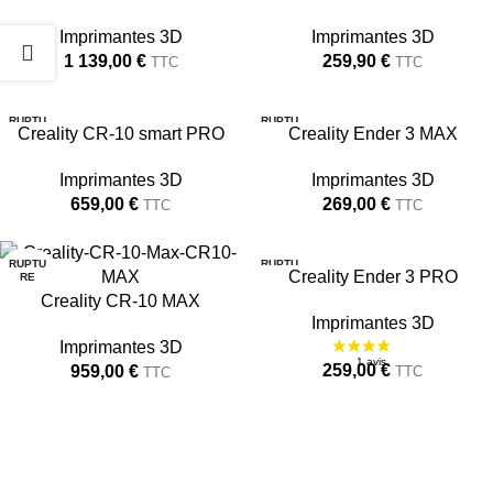
NOUVEAU
NOUVEAU
Imprimantes 3D
Imprimantes 3D
1 139,00
€
259,90
€
TTC
TTC
450X450X470
220X220X250
RUPTU
RUPTU
Creality CR-10 smart PRO
Creality Ender 3 MAX
RE
RE
300X300X400
300X300X340
Imprimantes 3D
Imprimantes 3D
659,00
€
269,00
€
TTC
TTC
RUPTU
RUPTU
Creality Ender 3 PRO
RE
RE
Creality CR-10 MAX
450X450X470
220X220X250
Imprimantes 3D
Imprimantes 3D
259,00
€
959,00
€
TTC
TTC