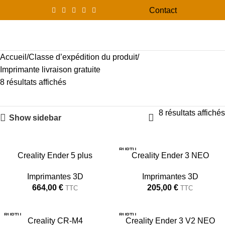
Contact
0
Menu
0,00
Accueil
Classe d’expédition du produit
Imprimante livraison gratuite
8 résultats affichés
8 résultats affichés
Show sidebar
RUPTU
350X350X400
Creality Ender 5 plus
Creality Ender 3 NEO
RE
NOUVEAU
Imprimantes 3D
Imprimantes 3D
664,00
€
205,00
€
TTC
TTC
220X220X250
RUPTU
RUPTU
Creality CR-M4
Creality Ender 3 V2 NEO
RE
RE