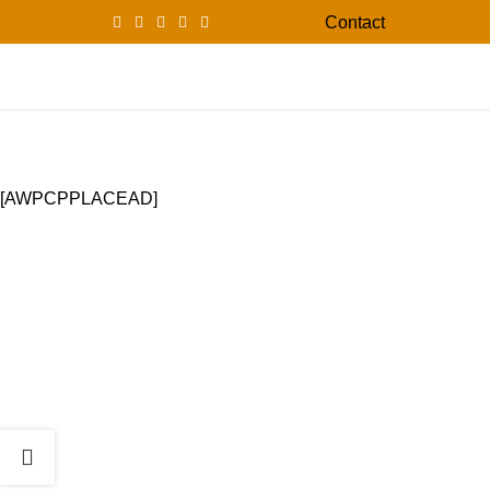
Contact
0
Menu
0,00
Ajouter annonce
Home
Petites annonces
Ajouter annonce
[AWPCPPLACEAD]