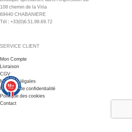
108 chemin de la Viria
69440 CHABANIERE
Tél : +33(0)6.51.98.69.72
SERVICE CLIENT
Mon Compte
Livraison
CGV
Mentions légales
9.6
/10
Politique de confidentialité
221 avis
Politique des cookies
Contact