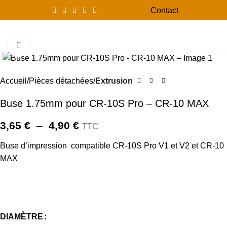
Contact
0
Menu
0,00
Click to enlarge
-26%
Accueil
Pièces détachées
Extrusion
Buse 1.75mm pour CR-10S Pro – CR-10 MAX
3,65
€
–
4,90
€
TTC
Buse d’impression compatible CR-10S Pro V1 et V2 et CR-10
MAX
DIAMÈTRE