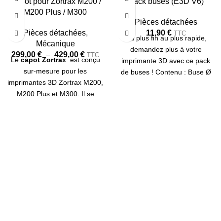
Capot pour Zortrax M200 /
Pack buses (E3D V6)
RE
RE
M200 Plus / M300
Pièces détachées
Pièces détachées
,
11,90
€
TTC
Du plus fin au plus rapide,
Mécanique
demandez plus à votre
299,00
€
–
429,00
€
TTC
Le
capot Zortrax
est conçu
imprimante 3D avec ce pack
sur-mesure pour les
de buses ! Contenu : Buse Ø
imprimantes 3D Zortrax M200,
0.2 mm en Laiton Buse Ø 0.4
M200 Plus et M300. Il se
mm en Laiton Buse Ø 0.6 mm
compose d'une enceinte
en Laiton Buse Ø 0.8 mm en
supérieure avec porte et
Laiton Buse Ø 0.4 mm en
d'un
système de
Acier Inoxydable
filtration
(filtre HEPA +
ventilateur). Ce capot de
protection permet d'améliorer
la qualité de vos impressions
3D en maintenant
une
température intérieure
constante
. Livré en Kit.