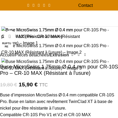
Contact
0
Menu
0,00
-20%
Click to enlarge
RUPTU
RE
Accueil
Pièces détachées
Extrusion
Buse MicroSwiss 1.75mm Ø 0.4 mm pour CR-10S
Pro – CR-10 MAX (Résistant à l’usure)
15,90
€
19,80
€
TTC
Buse d’impression MicroSwiss Ø 0.4 mm compatible CR-10S
Pro. Buse en laiton avec revêtement TwinClad XT à base de
nickel pour être résistante à l’usure.
Compatible CR-10S Pro V1 et V2 et CR-10 MAX