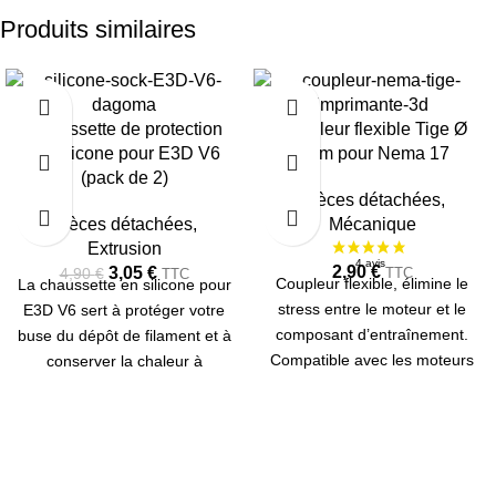
Produits similaires
-38%
Chaussette de protection
Coupleur flexible Tige Ø
en silicone pour E3D V6
8mm pour Nema 17
(pack de 2)
Pièces détachées
,
Pièces détachées
,
Mécanique
Extrusion
2,90
€
3,05
€
TTC
4,90
€
TTC
Coupleur flexible, élimine le
La chaussette en silicone pour
stress entre le moteur et le
E3D V6 sert à protéger votre
composant d’entraînement.
buse du dépôt de filament et à
Compatible avec les moteurs
conserver la chaleur à
NEMA 17 stepper (pour
l'intérieur du bloc d'extrusion.
diamètre d’arbre de 5mm).
(Pack de 2 chaussettes)
Pour tige filetée/trapézoïdale
Ø 8 mm.