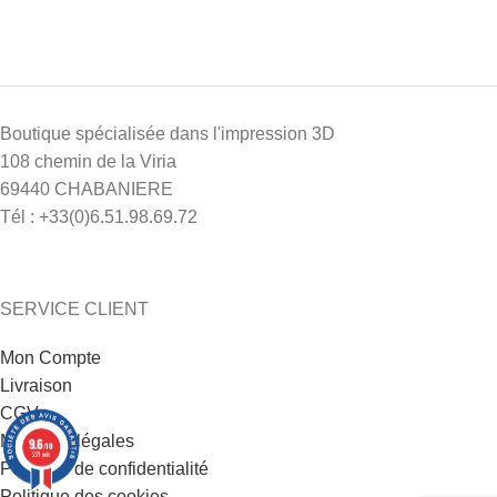
Boutique spécialisée dans l'impression 3D
108 chemin de la Viria
69440 CHABANIERE
Tél : +33(0)6.51.98.69.72
SERVICE CLIENT
Mon Compte
1 avis
Livraison
CGV
Mentions légales
9.6
/10
221 avis
Politique de confidentialité
Politique des cookies