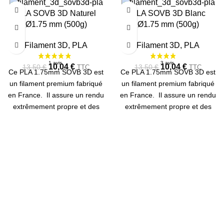
-26%
-26%
PLA SOVB 3D Naturel
PLA SOVB 3D Blanc
Ø1.75 mm (500g)
Ø1.75 mm (500g)
RUPTU
RE
Filament 3D
,
PLA
Filament 3D
,
PLA
10,04
€
10,04
€
13,50
€
13,50
€
TTC
TTC
Ce PLA 1.75mm SOVB 3D est
Ce PLA 1.75mm SOVB 3D est
un filament premium fabriqué
un filament premium fabriqué
en France. Il assure un rendu
en France. Il assure un rendu
extrêmement propre et des
extrêmement propre et des
couleurs fidèles. Bobine de
couleurs fidèles. Bobine de
500g.
500g.