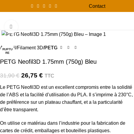
Contact
0
Menu
0,00
Click to enlarge
-16%
Accueil
Filament 3D
PETG
RUPTU
RE
PETG Neofil3D 1.75mm (750g) Bleu
26,75
€
31,90
€
TTC
Le PETG Neofil3D est un excellent compromis entre la solidité
de l’ABS et la facilité d’utilisation du PLA. Il s’imprime à 230°C,
de préférence sur un plateau chauffant, et a la particularité
d’être transparent.
On utilise ce matériau dans l’industrie pour la fabrication de
cartes de crédit, emballages et bouteilles plastiques.