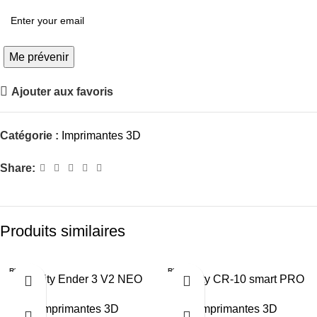
Me prévenir
Ajouter aux favoris
Catégorie :
Imprimantes 3D
Share:
Produits similaires
RUPTU
RUPTU
Creality Ender 3 V2 NEO
Creality CR-10 smart PRO
RE
RE
NOUVEAU
300X300X400
Imprimantes 3D
Imprimantes 3D