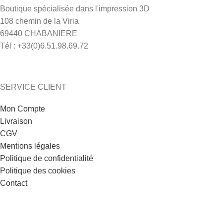
Vos avantages client
Boutique spécialisée dans l'impression 3D
pour tout achat d’une
108 chemin de la Viria
imprimante
69440 CHABANIERE
Tél : +33(0)6.51.98.69.72
Relation client privilégiée
Livraison en relais offerte à
partir de 90 €
Expédié sous 24h
SERVICE CLIENT
100% Satisfait ou Retour sous
14 jours
Mon Compte
Conseils personnalisés après
Livraison
vente gratuits
CGV
SAV et Réparation en France
Mentions légales
Remise de 20% sur nos
Politique de confidentialité
formations sur mesure pour
Politique des cookies
bien démarrer dans
Contact
l’impression 3D (en présentiel
ou distanciel) : nous contacter.