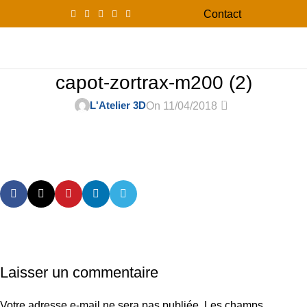
Contact
0
Menu
0,00
capot-zortrax-m200 (2)
0
L'Atelier 3D
On 11/04/2018
Laisser un commentaire
Votre adresse e-mail ne sera pas publiée.
Les champs