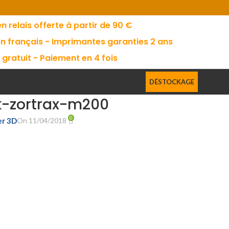
en relais offerte à partir de 90 €
en français - Imprimantes garanties 2 ans
 gratuit - Paiement en 4 fois
CESSOIRES
PIÈCES DÉTACHÉES
SCANNER 3D
DÉSTOCKAGE
BONS P
-zortrax-m200
0
er 3D
On 11/04/2018