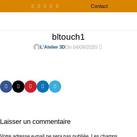
Contact
0
Menu
0,00
bltouch1
0
L'Atelier 3D
On 04/09/2020
Laisser un commentaire
Votre adresse e-mail ne sera pas publiée.
Les champs