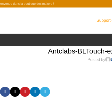
ienvenue dans la boutique des makers !
Support 
Imprimantes 3D
Filam
Antclabs-BLTouch-e
Posted by