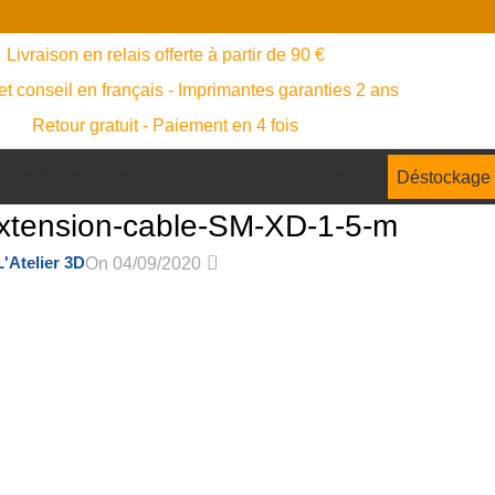
Livraison en relais offerte à partir de 90 €
et conseil en français - Imprimantes garanties 2 ans
Retour gratuit - Paiement en 4 fois
ents
Accessoires
Pièces détachées
Scanner 3D
Déstockage
xtension-cable-SM-XD-1-5-m
0
L'Atelier 3D
On 04/09/2020