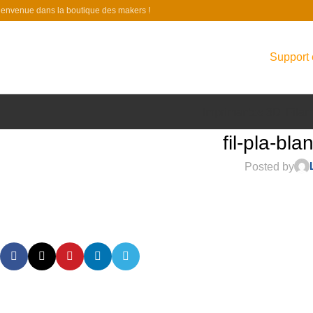
ienvenue dans la boutique des makers !
Support 
Imprimantes 3D
Filam
fil-pla-b
Posted by