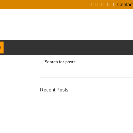
Contac
Login / Register
E
BONS PLANS
OCCASION
Recent Posts