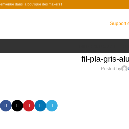
ienvenue dans la boutique des makers !
Support e
IMPRIMANTES 3D
FILAME
fil-pla-gris
Posted by