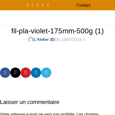
Contact
0
Menu
0,00
fil-pla-violet-175mm-500g (1)
0
L'Atelier 3D
On 19/07/2018
Laisser un commentaire
Votre adresse e-mail ne sera pas publiée.
Les champs