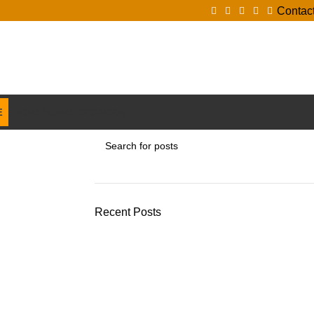
Contac
Login / Register
E
BONS PLANS
OCCASION
Recent Posts