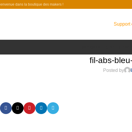
ienvenue dans la boutique des makers !
Support 
IMPRIMANTES 3D
FILAME
fil-abs-ble
Posted by