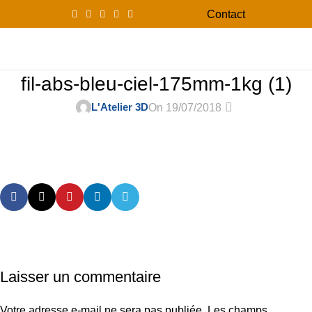
Contact
0
Menu
0,00
fil-abs-bleu-ciel-175mm-1kg (1)
0
L'Atelier 3D
On 19/07/2018
Laisser un commentaire
Votre adresse e-mail ne sera pas publiée.
Les champs