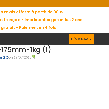
en relais offerte à partir de 90 €
en français - Imprimantes garanties 2 ans
 gratuit - Paiement en 4 fois
CESSOIRES
PIÈCES DÉTACHÉES
SCANNER 3D
DÉSTOCKAGE
BONS P
t-175mm-1kg (1)
0
er 3D
On 19/07/2018