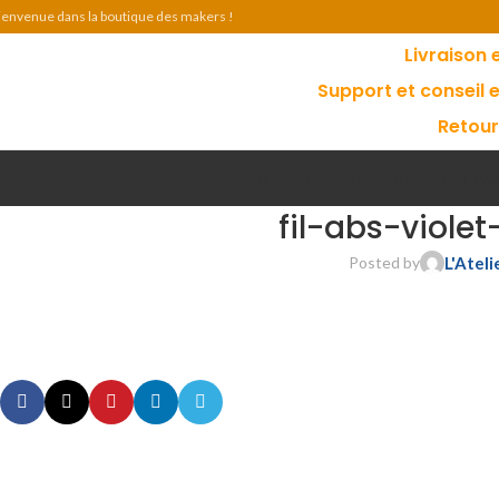
ienvenue dans la boutique des makers !
Livraison 
Support et conseil 
Retour
IMPRIMANTES 3D
FILAMENTS
AC
fil-abs-viole
Posted by
L'Ateli