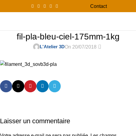
Contact
0
Menu
0,00
fil-pla-bleu-ciel-175mm-1kg
0
L'Atelier 3D
On 20/07/2018
Laisser un commentaire
Votre adresse e-mail ne sera pas publiée.
Les champs