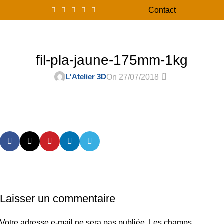
Contact
0
Menu
0,00
fil-pla-jaune-175mm-1kg
0
L'Atelier 3D
On 27/07/2018
Laisser un commentaire
Votre adresse e-mail ne sera pas publiée.
Les champs