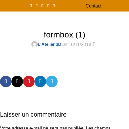
Contact
0
Menu
0,00
formbox (1)
0
L'Atelier 3D
On 10/11/2018
Laisser un commentaire
Votre adresse e-mail ne sera pas publiée.
Les champs