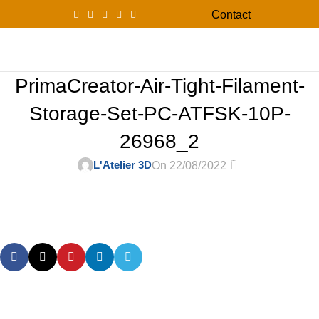
Contact
0
Menu
0,00
PrimaCreator-Air-Tight-Filament-
Storage-Set-PC-ATFSK-10P-
26968_2
0
L'Atelier 3D
On 22/08/2022