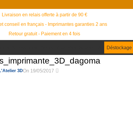
Livraison en relais offerte à partir de 90 €
et conseil en français - Imprimantes garanties 2 ans
Retour gratuit - Paiement en 4 fois
ents
Accessoires
Pièces détachées
Scanner 3D
Déstockage
les_imprimante_3D_dagoma
0
L'Atelier 3D
On 19/05/2017