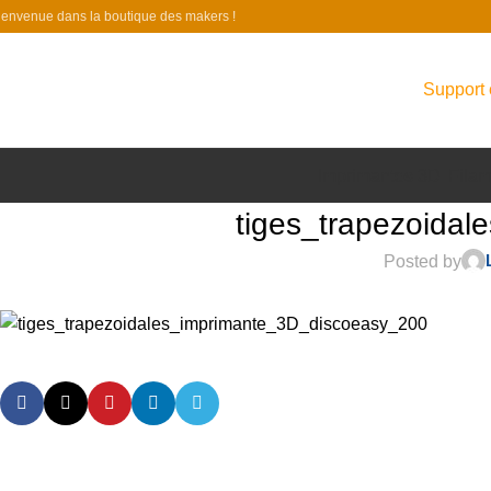
ienvenue dans la boutique des makers !
Support 
Imprimantes 3D
Filam
tiges_trapezoida
Posted by