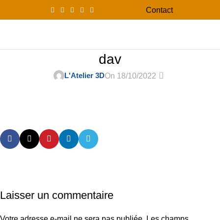
Contact
0
Menu
0,00
dav
0
L'Atelier 3D
On 18/10/2022
Laisser un commentaire
Votre adresse e-mail ne sera pas publiée.
Les champs