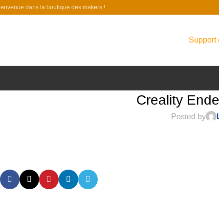
ienvenue dans la boutique des makers !
Support 
Imprimantes 3D
Filam
Creality End
Posted by