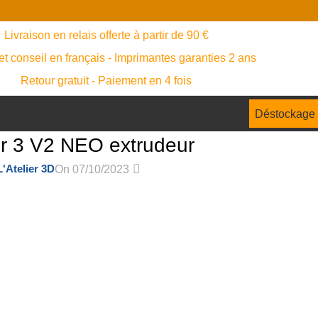
Livraison en relais offerte à partir de 90 €
et conseil en français - Imprimantes garanties 2 ans
Retour gratuit - Paiement en 4 fois
ents
Accessoires
Pièces détachées
Scanner 3D
Déstockage
er 3 V2 NEO extrudeur
0
L'Atelier 3D
On 07/10/2023