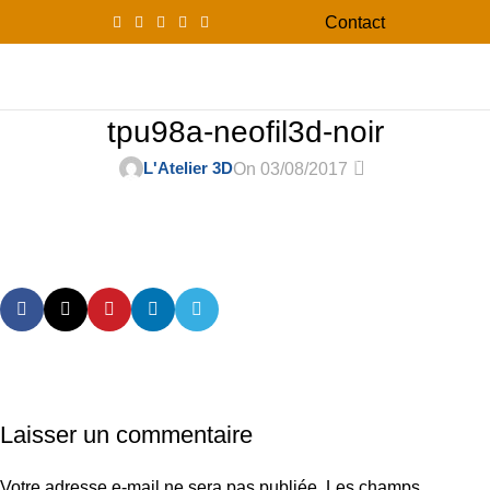
Contact
0
Menu
0,00
tpu98a-neofil3d-noir
0
L'Atelier 3D
On 03/08/2017
Laisser un commentaire
Votre adresse e-mail ne sera pas publiée.
Les champs