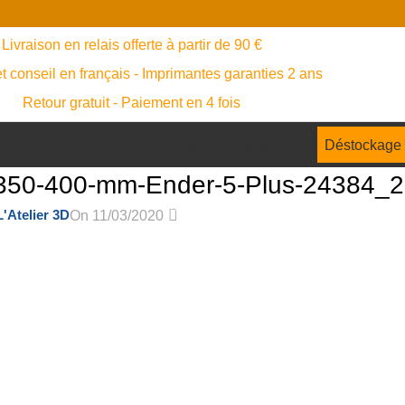
Livraison en relais offerte à partir de 90 €
t conseil en français - Imprimantes garanties 2 ans
Retour gratuit - Paiement en 4 fois
ents
Accessoires
Pièces détachées
Scanner 3D
Déstockage
0-350-400-mm-Ender-5-Plus-24384_2
0
L'Atelier 3D
On 11/03/2020