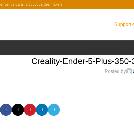
ienvenue dans la boutique des makers !
Support e
Imprimantes 3D
Filam
Creality-Ender-5-Plus-35
Posted by