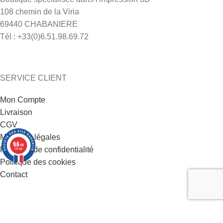
108 chemin de la Viria
69440 CHABANIERE
Tél : +33(0)6.51.98.69.72
SERVICE CLIENT
Mon Compte
Livraison
CGV
Mentions légales
9.6
/10
Politique de confidentialité
221 avis
Politique des cookies
Contact