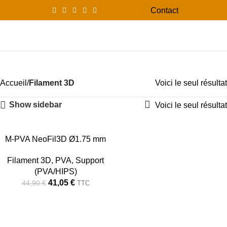
Contact
0
Menu
0,00
PVA
Accueil
Filament 3D
Voici le seul résultat
Show sidebar
Voici le seul résultat
-9%
M-PVA NeoFil3D Ø1.75 mm
Filament 3D
,
PVA
,
Support
(PVA/HIPS)
41,05
€
44,90
€
TTC