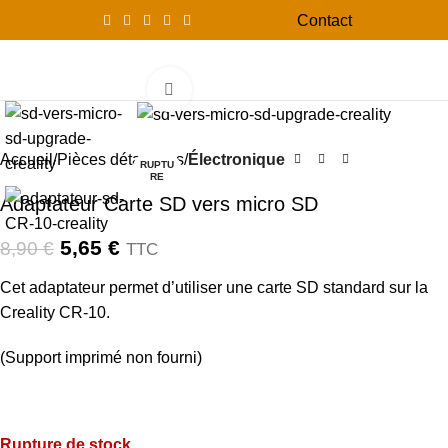
Contact
0
Menu
0,00
Click to enlarge
-37%
Accueil
Pièces détachées
Électronique
RUPTU
RE
Adaptateur Carte SD vers micro SD
5,65
€
8,90
€
TTC
Cet adaptateur permet d’utiliser une carte SD standard sur la
Creality CR-10.
(Support imprimé non fourni)
Rupture de stock