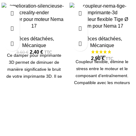
-33%
Damper pour moteur Nema
Coupleur flexible Tige Ø
RUPTU
RE
17
8mm pour Nema 17
Pièces détachées
,
Pièces détachées
,
Mécanique
Mécanique
2,40
€
3,60
€
TTC
Ce damper pour imprimante
2,90
€
TTC
Coupleur flexible, élimine le
3D permet de diminuer de
stress entre le moteur et le
manière significative le bruit
composant d’entraînement.
de votre imprimante 3D. Il se
Compatible avec les moteurs
monte entre les moteurs
NEMA 17 stepper (pour
Nema 17 et le bâti. Sur la CR-
diamètre d’arbre de 5mm).
10, ils se montent sur les axes
Pour tige filetée/trapézoïdale
X et Y.
Ø 8 mm.