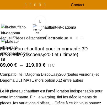
Contact
0
Menu
0,00
Click to enlarge
RUPTU
RE
Accueil
Pièces détachées
Électronique
Kit Plateau chauffant pour imprimante 3D
DAGOMA (discoeasy200 et ultimate)
89,00
€
–
119,00
€
TTC
Compatibilité : Dagoma DiscoEasy200 (toutes versions) et
Dagoma ULTIMATE (hors option XL) entre autres
Le kit plateau chauffant est l’amélioration indispensable pour
votre imprimante. Fini le warping, fini les décollements de
pièces, les variations d’offset,… Grâce à ce kit, vous pouvez