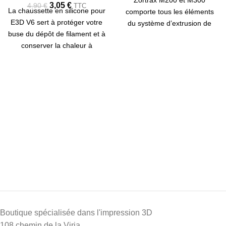
Zortrax M200 et M300
3,05
€
4,90
€
TTC
La chaussette en silicone pour
comporte tous les éléments
E3D V6 sert à protéger votre
du système d’extrusion de
buse du dépôt de filament et à
l’imprimante 3D. Ce pack n’est
conserver la chaleur à
compatible qu’avec
l'intérieur du bloc d'extrusion.
l’imprimante 3D Zortrax M200
(Pack de 2 chaussettes)
et M300.
Boutique spécialisée dans l'impression 3D
108 chemin de la Viria