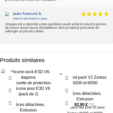
jean-francois b.
Publié le 09/10/2020 à 3:29 pm
L’équipe est a répondu a mes questions avant achat et cela m’a permis
de n’avoir aucun soucis d’installation. Bon produit je préconise de
rallonger un peu les cables
Produits similaires
RUPTU
-38%
Hot end pack V2 Zortrax
RE
Chaussette de protection
M200 et M300
en silicone pour E3D V6
Pièces détachées
,
(pack de 2)
Extrusion
Pièces détachées
,
82,90
€
TTC
Le pack Hot End V2 pour
Extrusion