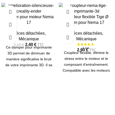
-33%
Damper pour moteur Nema
Coupleur flexible Tige Ø
RUPTU
RE
17
8mm pour Nema 17
Pièces détachées
,
Pièces détachées
,
Mécanique
Mécanique
2,40
€
3,60
€
TTC
Ce damper pour imprimante
2,90
€
TTC
Coupleur flexible, élimine le
3D permet de diminuer de
stress entre le moteur et le
manière significative le bruit
composant d’entraînement.
de votre imprimante 3D. Il se
Compatible avec les moteurs
monte entre les moteurs
NEMA 17 stepper (pour
Nema 17 et le bâti. Sur la CR-
diamètre d’arbre de 5mm).
10, ils se montent sur les axes
Pour tige filetée/trapézoïdale
X et Y.
Ø 8 mm.