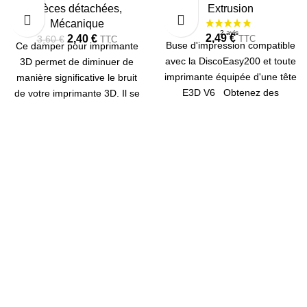
Pièces détachées
,
Extrusion
Mécanique
2,49
€
2,40
€
TTC
3,60
€
TTC
Buse d'impression compatible
Ce damper pour imprimante
avec la DiscoEasy200 et toute
3D permet de diminuer de
imprimante équipée d'une tête
manière significative le bruit
E3D V6 Obtenez des
de votre imprimante 3D. Il se
résultats ultra fins
avec une
monte entre les moteurs
buse de
Ø 0.2
, ou de
grandes
Nema 17 et le bâti. Sur la CR-
pièces en un temps record
10, ils se montent sur les axes
avec des buses de
Ø 0.6 ou
X et Y.
0.8
.