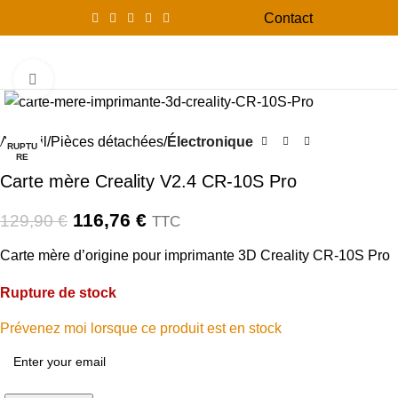
Contact
0
Menu
0,00
Click to enlarge
-10%
Accueil
Pièces détachées
Électronique
RUPTU
RE
Carte mère Creality V2.4 CR-10S Pro
116,76
€
129,90
€
TTC
Carte mère d’origine pour imprimante 3D Creality CR-10S Pro
Rupture de stock
Prévenez moi lorsque ce produit est en stock