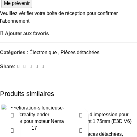
Me prévenir
Veuillez vérifier votre boîte de réception pour confirmer
l'abonnement.
Ajouter aux favoris
Catégories :
Électronique
,
Pièces détachées
Share:
Produits similaires
-33%
Buse d’impression pour
Damper pour moteur Nema
filament 1.75mm (E3D V6)
RUPTU
RE
17
Pièces détachées
,