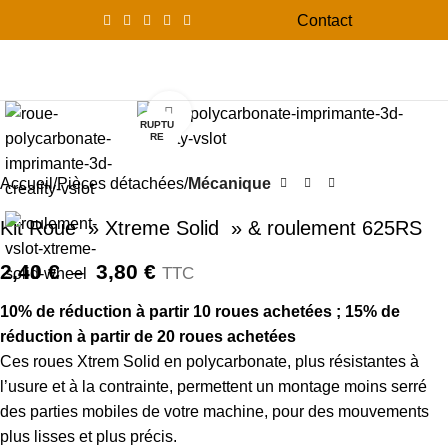
Contact
0
Menu
0,00
Click to enlarge
RUPTU
RE
Accueil
Pièces détachées
Mécanique
Kit Roue » Xtreme Solid » & roulement 625RS
2,40
€
–
3,80
€
TTC
10% de réduction à partir 10 roues achetées ; 15% de
réduction à partir de 20 roues achetées
Ces roues Xtrem Solid en polycarbonate, plus résistantes à
l’usure et à la contrainte, permettent un montage moins serré
des parties mobiles de votre machine, pour des mouvements
plus lisses et plus précis.