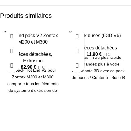
Produits similaires
RUPTU
RUPTU
Hot end pack V2 Zortrax
Pack buses (E3D V6)
RE
RE
M200 et M300
Pièces détachées
Pièces détachées
,
11,90
€
TTC
Du plus fin au plus rapide,
Extrusion
demandez plus à votre
82,90
€
TTC
Le pack Hot End V2 pour
imprimante 3D avec ce pack
Zortrax M200 et M300
de buses ! Contenu : Buse Ø
comporte tous les éléments
0.2 mm en Laiton Buse Ø 0.4
du système d’extrusion de
mm en Laiton Buse Ø 0.6 mm
l’imprimante 3D. Ce pack n’est
en Laiton Buse Ø 0.8 mm en
compatible qu’avec
Laiton Buse Ø 0.4 mm en
l’imprimante 3D Zortrax M200
Acier Inoxydable
et M300.