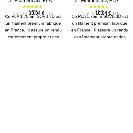
Filament 3D
,
PLA
Filament 3D
,
PLA
10,04
€
10,04
€
13,50
€
13,50
€
TTC
TTC
Ce PLA 1.75mm SOVB 3D est
Ce PLA 1.75mm SOVB 3D est
un filament premium fabriqué
un filament premium fabriqué
en France. Il assure un rendu
en France. Il assure un rendu
extrêmement propre et des
extrêmement propre et des
couleurs fidèles. Bobine de
couleurs fidèles. Bobine de
500g.
500g.