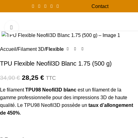
Contact
0
Menu
0,00
Click to enlarge
-19%
Accueil
Filament 3D
Flexible
TPU Flexible Neofil3D Blanc 1.75 (500 g)
28,25
€
34,90
€
TTC
Le filament
TPU98 Neofil3D blanc
est un filament de la
gamme professionnelle pour des impressions 3D de haute
qualité. Le TPU98 Neofil3D possède un
taux d’allongement
de 450%
.