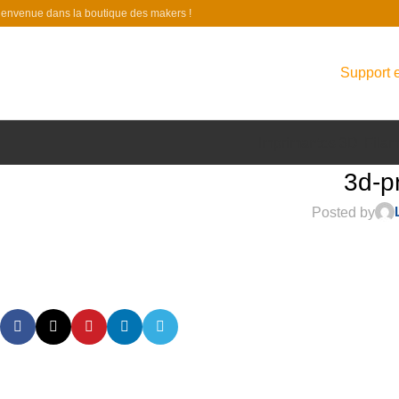
ienvenue dans la boutique des makers !
Support e
Imprimantes 3D
Filam
3d-pr
Posted by