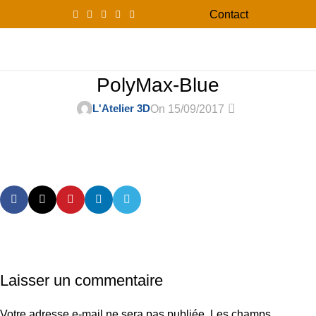
Contact
0
Menu
0,00
PolyMax-Blue
0
L'Atelier 3D
On 15/09/2017
Laisser un commentaire
Votre adresse e-mail ne sera pas publiée.
Les champs