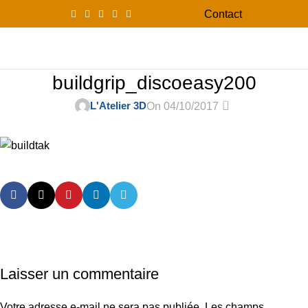
Contact
0
Menu
0,00
buildgrip_discoeasy200
0
L'Atelier 3D
On 04/10/2017
Laisser un commentaire
Votre adresse e-mail ne sera pas publiée.
Les champs