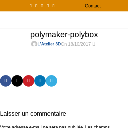
Contact
0
Menu
0,00
polymaker-polybox
0
L'Atelier 3D
On 18/10/2017
Laisser un commentaire
Votre adresse e-mail ne sera pas publiée.
Les champs