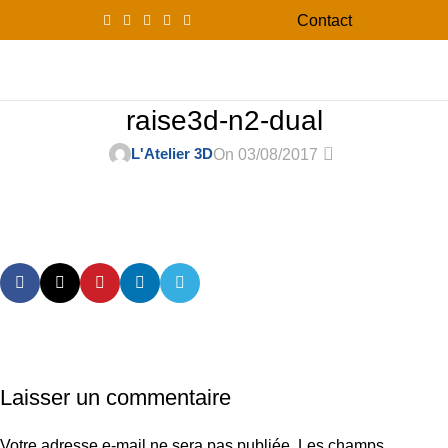
Contact
0
Menu
0,00
raise3d-n2-dual
0
L'Atelier 3D
On 03/08/2017
Laisser un commentaire
Votre adresse e-mail ne sera pas publiée.
Les champs