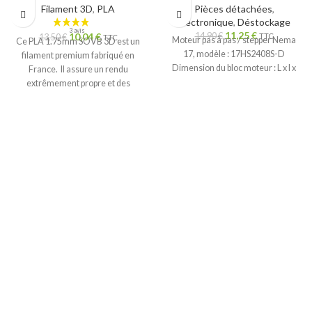
Filament 3D
,
PLA
Pièces détachées
,
Électronique
,
Déstockage
11,25
€
10,04
€
14,90
€
TTC
13,50
€
TTC
Moteur pas à pas / stepper Nema
Ce PLA 1.75mm SOVB 3D est un
17, modèle : 17HS2408S-D
filament premium fabriqué en
Dimension du bloc moteur : L x l x
France. Il assure un rendu
extrêmement propre et des
couleurs fidèles. Bobine de 500g.