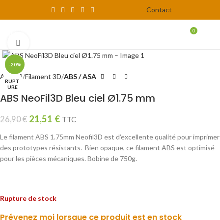
Contact
0
MENU
0,00
Click to enlarge
-20%
Accueil
Filament 3D
ABS / ASA
RUPT
URE
ABS NeoFil3D Bleu ciel Ø1.75 mm
21,51
€
26,90
€
TTC
Le filament ABS 1.75mm Neofil3D est d’excellente qualité pour imprimer
des prototypes résistants. Bien opaque, ce filament ABS est optimisé
pour les pièces mécaniques. Bobine de 750g.
Rupture de stock
Prévenez moi lorsque ce produit est en stock