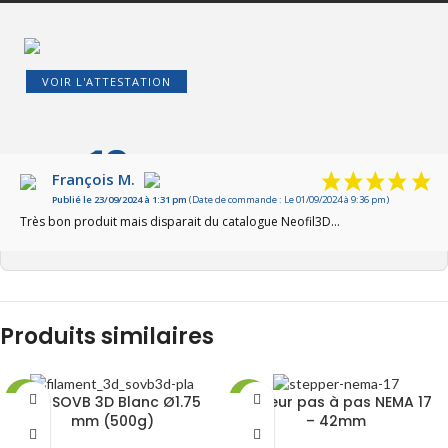
VOIR L'ATTESTATION
10
/10
François M.
Publié le 23/09/2024 à 1:31 pm
(Date de commande : Le 01/09/2024 à 9:36 pm)
Basé sur 1 avis
Très bon produit mais disparait du catalogue Neofil3D…
Produits similaires
PLA SOVB 3D Blanc Ø1.75
Moteur pas à pas NEMA 17
-26%
-24%
mm (500g)
– 42mm
RUPT
RUPT
URE
URE