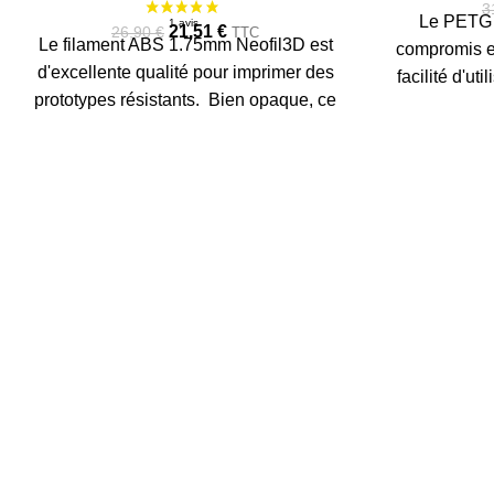
URE
URE
3
Le PETG N
21,51
€
26,90
€
TTC
Le filament ABS 1.75mm Neofil3D est
compromis en
d'excellente qualité pour imprimer des
facilité d'ut
prototypes résistants. Bien opaque, ce
230°C, de
filament ABS est optimisé pour les pièces
chauffant,
mécaniques. Bobine de 750g.
transparent.
l'industrie p
crédit, embal