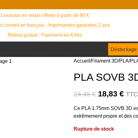
Livraison en relais offerte à partir de 90 €
t conseil en français - Imprimantes garanties 2 ans
Retour gratuit - Paiement en 4 fois
ents
Accessoires
Pièces détachées
Scanner 3D
Déstockage
Accueil
Filament 3D
PLA
PLA
PLA SOVB 3D 
18,83
€
24,45
€
TTC
Ce PLA 1.75mm SOVB 3D est u
extrêmement propre et des cou
Rupture de stock