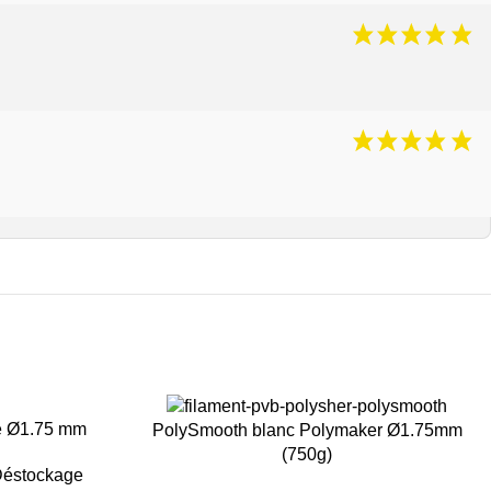
e Ø1.75 mm
-14%
PolySmooth blanc Polymaker Ø1.75mm
(750g)
éstockage