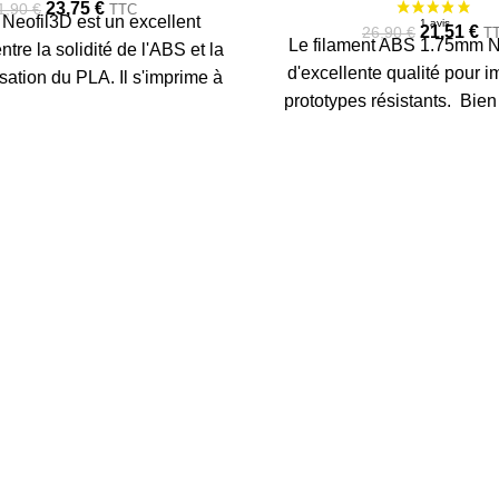
URE
23,75
€
1,90
€
TTC
eofil3D est un excellent
21,51
€
26,90
€
T
Le filament ABS 1.75mm N
tre la solidité de l'ABS et la
d'excellente qualité pour 
ilisation du PLA. Il s'imprime à
prototypes résistants. Bie
 préférence sur un plateau
filament ABS est optimisé po
 et a la particularité d'être
mécaniques. Bobine de 750g
 On utilise ce matériau dans
buse : 230-240°C Températu
our la fabrication de cartes de
90-100°C
lages et bouteilles plastiques.