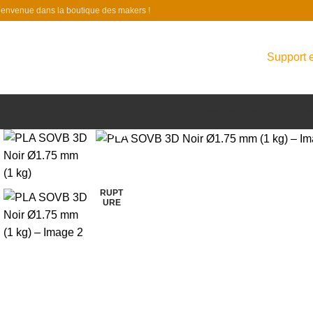
ienvenue dans la boutique des makers !
Support e
Imprimantes 3D
Filam
Click to enlarge
-23%
RUPT
URE