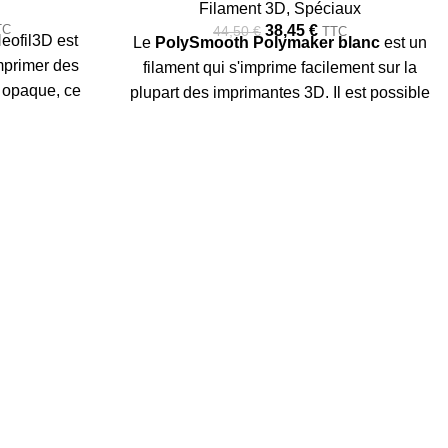
Filament 3D
,
Spéciaux
TC
38,45
€
44,50
€
TTC
eofil3D est
Le
PolySmooth Polymaker blanc
est un
imprimer des
filament qui s'imprime facilement sur la
n opaque, ce
plupart des imprimantes 3D. Il est possible
ur les pièces
de le faire briller et de le lisser grâce à
. Température
l’outil
Polysher de Polymaker
.
re plateau :