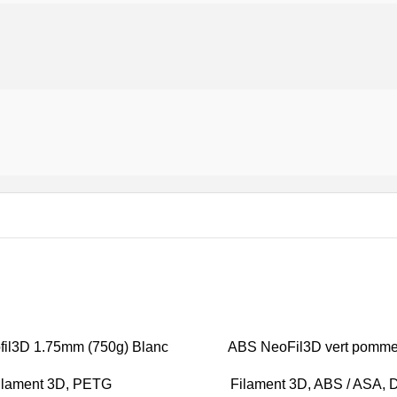
il3D 1.75mm (750g) Blanc
-20%
ABS NeoFil3D vert pomm
ilament 3D
,
PETG
Filament 3D
,
ABS / ASA
,
D
RUPT