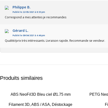
Philippe B.
Publié le 22/05/2021 à 8:33 pm
Correspond a mes attentes je recommandes
Gérard L.
Publié le 09/04/2021 à 4:46 pm
Qualité/prix très intéressants. Livraison rapide. Recommande se vendeur.
Produits similaires
-20%
ABS NeoFil3D Bleu ciel Ø1.75 mm
-26%
PETG Neof
Filament 3D
,
ABS / ASA
,
Déstockage
F
RUPT
RUPT