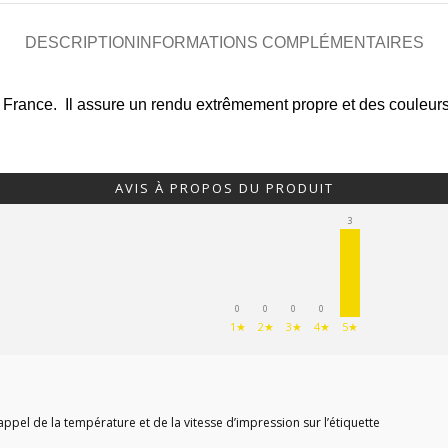
DESCRIPTION
INFORMATIONS COMPLÉMENTAIRES
ance. Il assure un rendu extrêmement propre et des couleurs 
AVIS À PROPOS DU PRODUIT
3
0
0
0
0
1★
2★
3★
4★
5★
appel de la température et de la vitesse d’impression sur l’étiquette