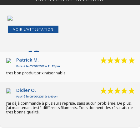
VOIR L'ATTESTATION
10
/10
Patrick M.
Publié le 03/03/2022 à 11:22 pm
Basé sur 2 avis
tres bon produit prix raisonnable
Didier O.
Publié le 09/09/2021 à 6:49 pm
J’ai déjà commandé à plusieurs reprise, sans aucun problème. De plus,
j’ai maintenant testé différents filaments. Tous donnent des résultats de
très bonne qualité.