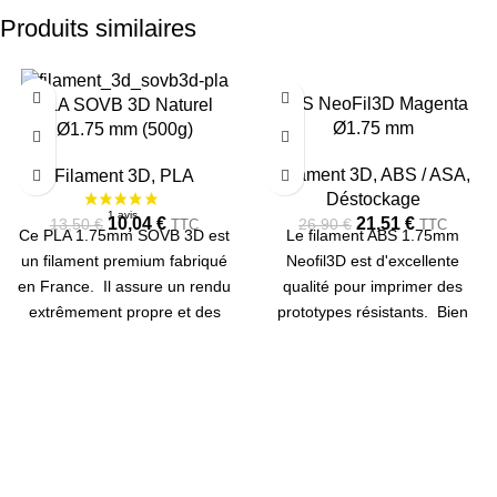
Produits similaires
-26%
-20%
ABS NeoFil3D Magenta
PLA SOVB 3D Naturel
Ø1.75 mm
Ø1.75 mm (500g)
Filament 3D
,
ABS / ASA
,
Filament 3D
,
PLA
Déstockage
10,04
€
21,51
€
13,50
€
26,90
€
TTC
TTC
Ce PLA 1.75mm SOVB 3D est
Le filament ABS 1.75mm
un filament premium fabriqué
Neofil3D est d'excellente
en France. Il assure un rendu
qualité pour imprimer des
extrêmement propre et des
prototypes résistants. Bien
couleurs fidèles. Bobine de
opaque, ce filament ABS est
500g.
optimisé pour les pièces
mécaniques. Bobine de 750g.
Température buse : 230-
240°C Température plateau :
90-100°C