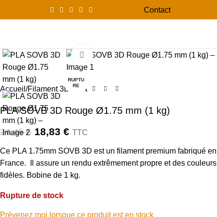
Contact
0
Menu
0,00
Click to enlarge
-23%
RUPTU
RE
Accueil
Filament 3D
PLA
PLA SOVB 3D Rouge Ø1.75 mm (1 kg)
18,83
€
24,45
€
TTC
Ce PLA 1.75mm SOVB 3D est un filament premium fabriqué en
France. Il assure un rendu extrêmement propre et des couleurs
fidèles. Bobine de 1 kg.
Rupture de stock
Prévenez moi lorsque ce produit est en stock