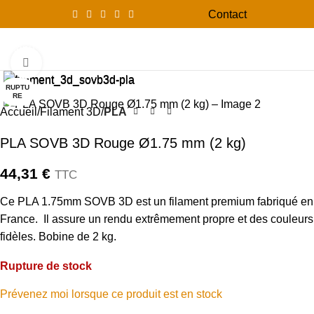
Contact
0
Menu
0,00
Click to enlarge
RUPTU
RE
Accueil
Filament 3D
PLA
PLA SOVB 3D Rouge Ø1.75 mm (2 kg)
44,31
€
TTC
Ce PLA 1.75mm SOVB 3D est un filament premium fabriqué en
France. Il assure un rendu extrêmement propre et des couleurs
fidèles. Bobine de 2 kg.
Rupture de stock
Prévenez moi lorsque ce produit est en stock