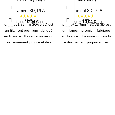
RUPTU
RE
Filament 3D
,
PLA
Filament 3D
,
PLA
10,04
€
10,04
€
13,50
€
13,50
€
TTC
TTC
Ce PLA 1.75mm SOVB 3D est
Ce PLA 1.75mm SOVB 3D est
un filament premium fabriqué
un filament premium fabriqué
en France. Il assure un rendu
en France. Il assure un rendu
extrêmement propre et des
extrêmement propre et des
couleurs fidèles. Bobine de
couleurs fidèles. Bobine de
500g.
500g.